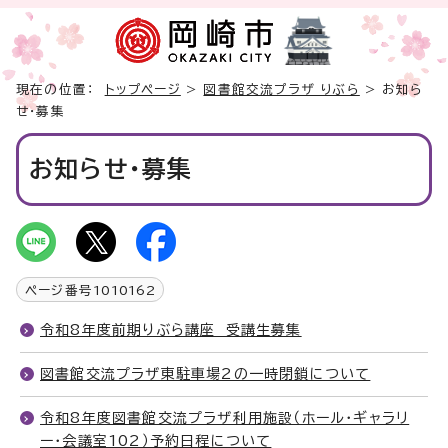
現在の位置：
トップページ
>
図書館交流プラザ りぶら
> お知ら
せ・募集
お知らせ・募集
ページ番号
1010162
令和8年度前期りぶら講座 受講生募集
図書館交流プラザ東駐車場2の一時閉鎖について
令和8年度図書館交流プラザ利用施設（ホール・ギャラリ
ー・会議室102）予約日程について