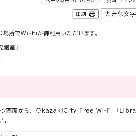
更新日 202
ページ番号
1010193
大きな文
印刷
場所でWi-Fiが御利用いただけます。
究個室」
」
ら、「OkazakiCity_Free_Wi-Fi」「Libra_
い。