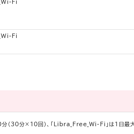
_Wi-Fi
_Wi-Fi
00分（30分×10回）、「Libra_Free_Wi-Fi」は1日