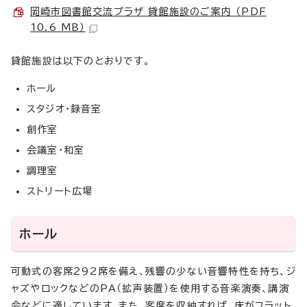
岡崎市図書館交流プラザ 貸館施設のご案内 （PDF
10.6 MB）
貸館施設は以下のとおりです。
ホール
スタジオ・録音室
創作室
会議室・和室
調理室
ストリート広場
ホール
可動式の客席292席を備え、残響の少ない音響特性を持ち、ジ
ャズやロックなどのPA（拡声装置）を使用する音楽演奏、講演
会などに適しています。また、客席を収納すれば、床がフラット