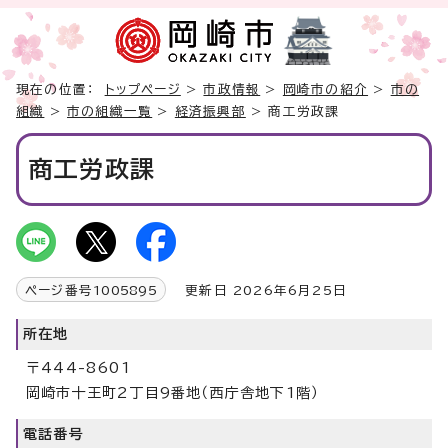
現在の位置：
トップページ
>
市政情報
>
岡崎市の紹介
>
市の
組織
>
市の組織一覧
>
経済振興部
> 商工労政課
商工労政課
ページ番号
1005895
更新日 2026年6月25日
所在地
〒444-8601
岡崎市十王町2丁目9番地（西庁舎地下1階）
電話番号