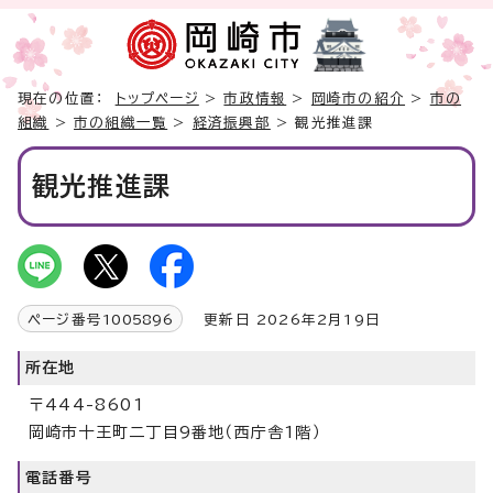
現在の位置：
トップページ
>
市政情報
>
岡崎市の紹介
>
市の
組織
>
市の組織一覧
>
経済振興部
> 観光推進課
観光推進課
ページ番号
1005896
更新日 2026年2月19日
所在地
〒444-8601
岡崎市十王町二丁目9番地（西庁舎1階）
電話番号