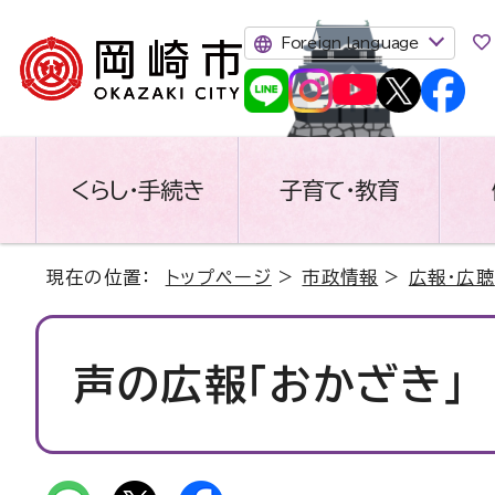
Foreign language
くらし・手続き
子育て・教育
現在の位置：
トップページ
>
市政情報
>
広報・広聴
声の広報「おかざき」