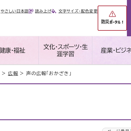
やさしい日本語
読み上げ
文字サイズ・配色変更
文化・スポーツ・生
健康・福祉
産業・ビジ
涯学習
>
広報
> 声の広報「おかざき」