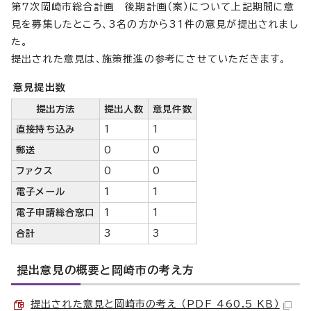
第7次岡崎市総合計画 後期計画（案）について上記期間に意
見を募集したところ、3名の方から31件の意見が提出されまし
た。
提出された意見は、施策推進の参考にさせていただきます。
意見提出数
提出方法
提出人数
意見件数
直接持ち込み
1
1
郵送
0
0
ファクス
0
0
電子メール
1
1
電子申請総合窓口
1
1
合計
3
3
提出意見の概要と岡崎市の考え方
提出された意見と岡崎市の考え （PDF 460.5 KB）