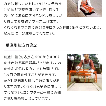
力では難しいかもしれません。予め掛
けやなどで蓋を叩いておき、取っ手
の中間にあるにぎりハンドルをしっか
り持って蓋を跨いで引き上げます。
くれぐれもつま先に蓋（10キログラム程度）を落とさないよう、
足元には十分注意してください。
垂直引抜き作業2
別途に蓋（対応長さ600から400）
を抜き取る専用器具があります。これ
を使えば初心者の方でも無理せずに
1枚目の蓋を外すことができます。
ただし蓋抜取り機は台数に限りがあ
りますので、くれぐれも早めに申し出
てください。コンフターと一緒に蓋抜
き取り機も貸し出しています。