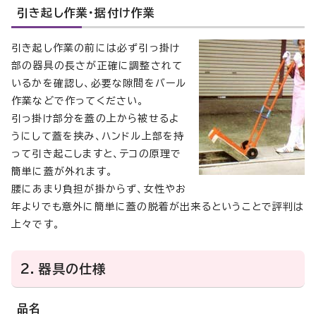
引き起し作業・据付け作業
引き起し作業の前には必ず引っ掛け
部の器具の長さが正確に調整されて
いるかを確認し、必要な隙間をバール
作業などで作ってください。
引っ掛け部分を蓋の上から被せるよ
うにして蓋を挟み、ハンドル上部を持
って引き起こしますと、テコの原理で
簡単に蓋が外れます。
腰にあまり負担が掛からず、女性やお
年よりでも意外に簡単に蓋の脱着が出来るということで評判は
上々です。
2．器具の仕様
品名