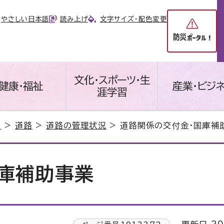
やさしい日本語
読み上げ
文字サイズ・配色変更
文化・スポーツ・生
健康・福祉
産業・ビジ
涯学習
り
>
道路
>
道路の管理状況
> 道路関係の交付金・国庫補
庫補助事業