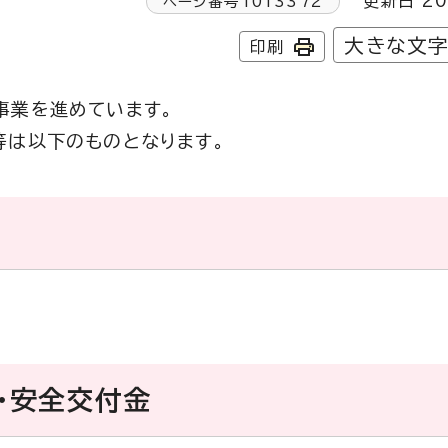
更新日 20
ページ番号
1013372
大きな文
印刷
事業を進めています。
等は以下のものとなります。
・安全交付金