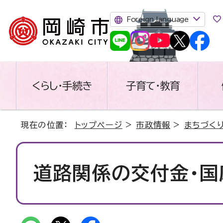
Foreign language
くらし・手続き
子育て・教育
現在の位置：
トップページ
>
市政情報
>
まちづく
道路関係の交付金・国