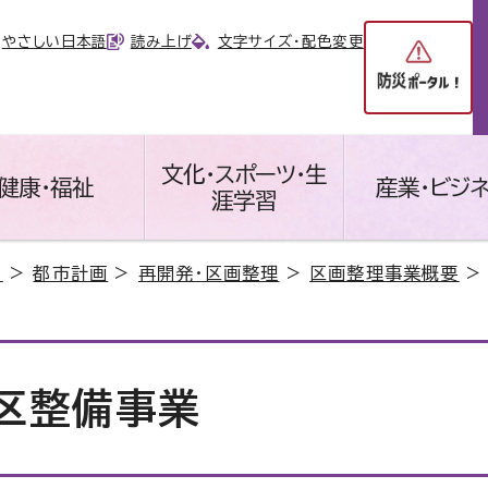
やさしい日本語
読み上げ
文字サイズ・配色変更
文化・スポーツ・生
健康・福祉
産業・ビジ
涯学習
り
>
都市計画
>
再開発・区画整理
>
区画整理事業概要
区整備事業