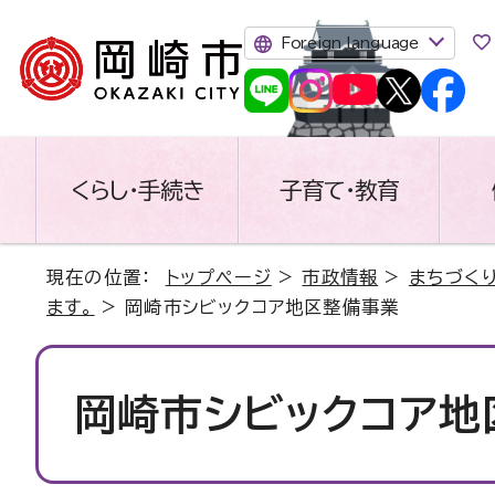
Foreign language
くらし・手続き
子育て・教育
現在の位置：
トップページ
>
市政情報
>
まちづく
ます。
> 岡崎市シビックコア地区整備事業
岡崎市シビックコア地