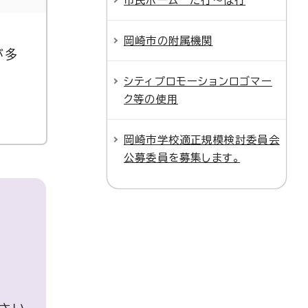
市民ホーム た行～は行
岡崎市の附属機関
が多
シティプロモーションロゴマー
ク等の使用
岡崎市学校適正規模検討委員会
公募委員を募集します。