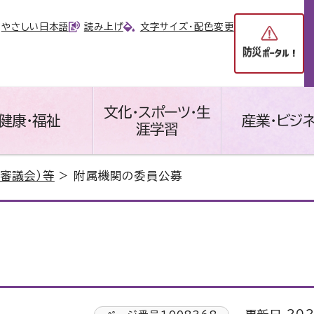
やさしい日本語
読み上げ
文字サイズ・配色変更
文化・スポーツ・生
健康・福祉
産業・ビジ
涯学習
審議会）等
> 附属機関の委員公募