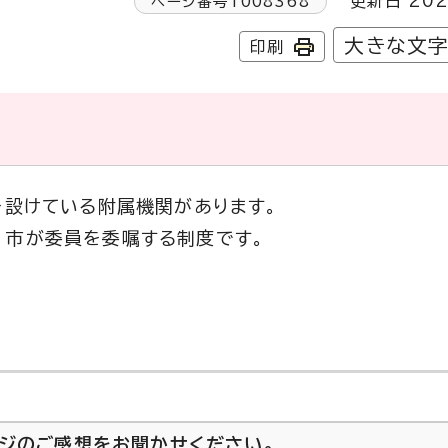
更新日 202
ページ番号
1008368
大きな文
印刷
を設けている附属機関があります。
、市が委員を委嘱する制度です。
ージのご感想をお聞かせください。