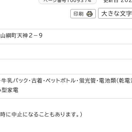
更新日 202
ページ番号
1009374
大きな文
印刷
崎市山綱町天神2－9
・牛乳パック・古着・ペットボトル・蛍光管・電池類（乾電
小型家電
時に中止になることもあります。）