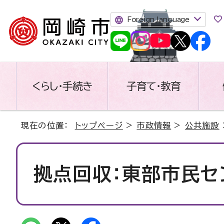
Foreign language
くらし・手続き
子育て・教育
現在の位置：
トップページ
>
市政情報
>
公共施設
拠点回収：東部市民セ