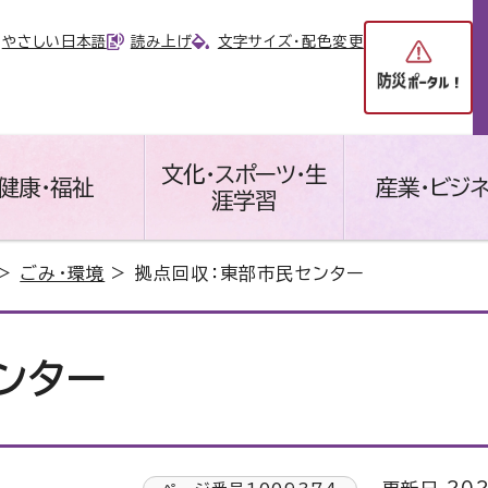
やさしい日本語
読み上げ
文字サイズ・配色変更
文化・スポーツ・生
健康・福祉
産業・ビジ
涯学習
>
ごみ・環境
> 拠点回収：東部市民センター
ンター