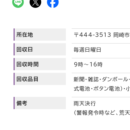
所在地
〒444-3513 岡
回収日
毎週日曜日
回収時間
9時～16時
回収品目
新聞・雑誌・ダンボール
式電池・ボタン電池）・
備考
雨天決行
（警報発令時など、荒天