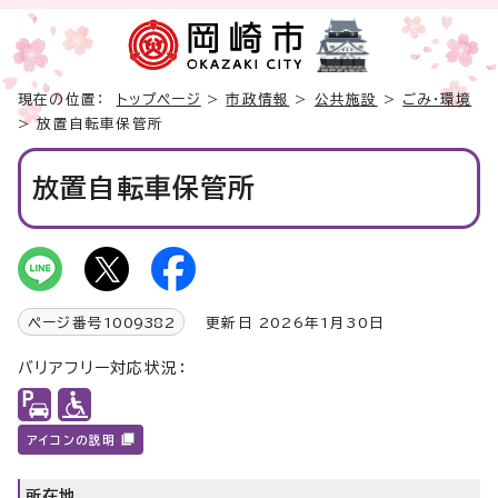
現在の位置：
トップページ
>
市政情報
>
公共施設
>
ごみ・環境
> 放置自転車保管所
放置自転車保管所
ページ番号
1009382
更新日 2026年1月30日
バリアフリー対応状況：
アイコンの説明
所在地