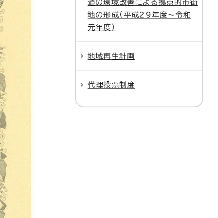
道の環境改善による拠点的市街
地の形成（平成29年度～令和
元年度）
地域再生計画
代理投票制度