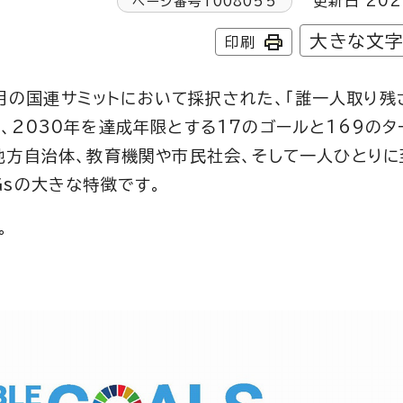
更新日 202
ページ番号
1008055
大きな文
印刷
9月の国連サミットにおいて採択された、「誰一人取り残
2030年を達成年限とする17のゴールと169のタ
地方自治体、教育機関や市民社会、そして一人ひとりに
sの大きな特徴です。
。