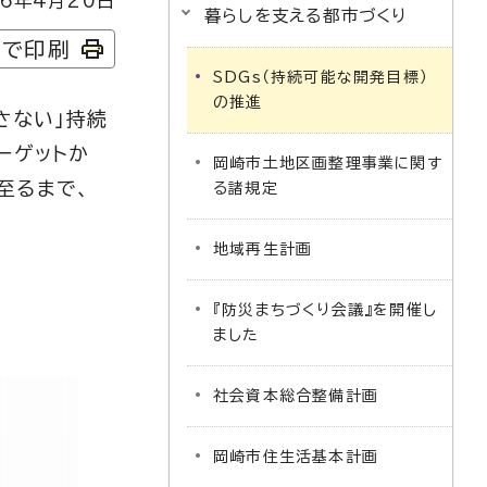
6年4月20日
暮らしを支える都市づくり
字で印刷
SDGs（持続可能な開発目標）
の推進
さない」持続
ーゲットか
岡崎市土地区画整理事業に関す
至るまで、
る諸規定
地域再生計画
『防災まちづくり会議』を開催し
ました
社会資本総合整備計画
岡崎市住生活基本計画