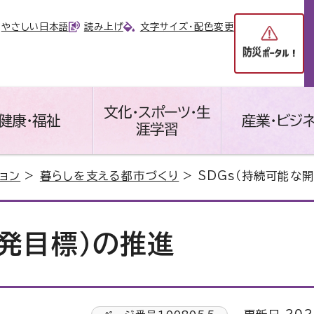
やさしい日本語
読み上げ
文字サイズ・配色変更
文化・スポーツ・生
健康・福祉
産業・ビジ
涯学習
ョン
>
暮らしを支える都市づくり
> SDGs（持続可能な
開発目標）の推進