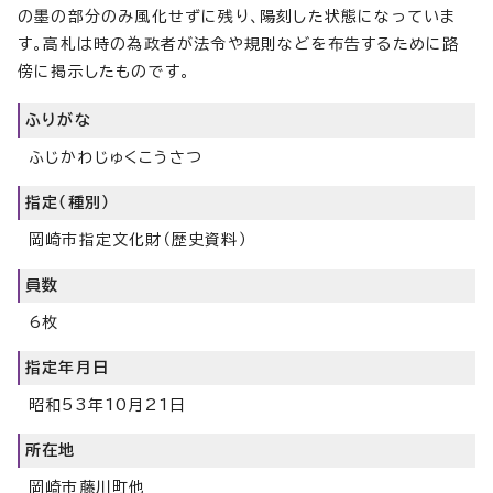
の墨の部分のみ風化せずに残り、陽刻した状態になっていま
す。高札は時の為政者が法令や規則などを布告するために路
傍に掲示したものです。
ふりがな
ふじかわじゅくこうさつ
指定（種別）
岡崎市指定文化財（歴史資料）
員数
6枚
指定年月日
昭和53年10月21日
所在地
岡崎市藤川町他