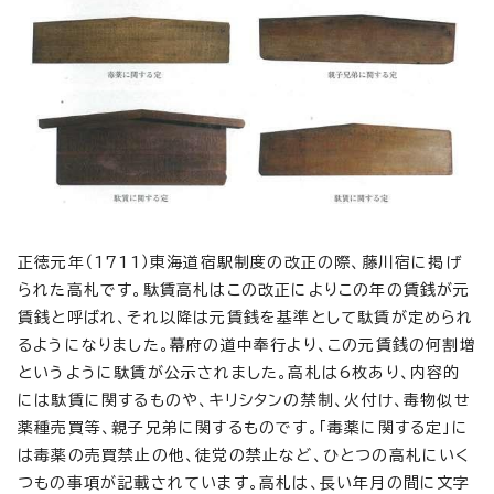
正徳元年（1711）東海道宿駅制度の改正の際、藤川宿に掲げ
られた高札です。駄賃高札はこの改正によりこの年の賃銭が元
賃銭と呼ばれ、それ以降は元賃銭を基準として駄賃が定められ
るようになりました。幕府の道中奉行より、この元賃銭の何割増
というように駄賃が公示されました。高札は6枚あり、内容的
には駄賃に関するものや、キリシタンの禁制、火付け、毒物似せ
薬種売買等、親子兄弟に関するものです。「毒薬に関する定」に
は毒薬の売買禁止の他、徒党の禁止など、ひとつの高札にいく
つもの事項が記載されています。高札は、長い年月の間に文字