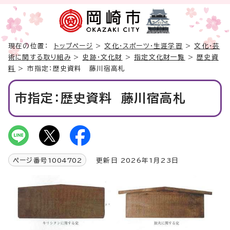
現在の位置：
トップページ
>
文化・スポーツ・生涯学習
>
文化・芸
術に関する取り組み
>
史跡・文化財
>
指定文化財一覧
>
歴史資
料
> 市指定：歴史資料 藤川宿高札
市指定：歴史資料 藤川宿高札
ページ番号
1004702
更新日 2026年1月23日