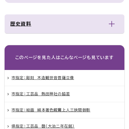
歴史資料
このページを見た人は
こんなページも見ています
市指定：彫刻 木造観世音菩薩立像
市指定：工芸品 熱田神社の脇差
市指定：絵画 絹本著色親鸞上人三狭間御影
県指定：工芸品 磬（大治二年在銘）