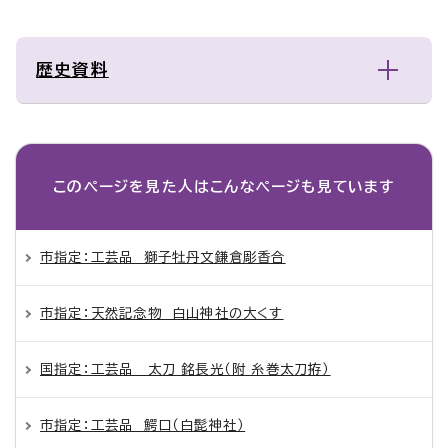
歴史資料
このページを見た人は
こんなページも見ています
市指定：工芸品 獅子牡丹文鎌倉彫香合
市指定：天然記念物 白山神社の大くす
国指定：工芸品 太刀 銘長光（附 糸巻太刀拵）
市指定：工芸品 鰐口（白髭神社）