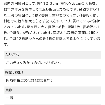
案内の国絵図として、縦112.3cm、横107.5cmの大板を、
数年の年月を費やして開版し販売したものです。民間で作られ
た三河の絵図としては2番目に古いものですが、内容的には、
村名その他が細大もらさず記入されており、優れていると評価
されています。現在西方寺に図版木6枚、題箋1枚、表紙版木1
枚、合計8点が残されています。図版木は表裏の両面に刻印さ
れ、合計12枚刷ったものを1枚の地図とするようになっていま
す。
ふりがな
かいぎょくみかわのくにちりずかん
指定（種別）
岡崎市指定文化財（歴史資料）
員数
一括