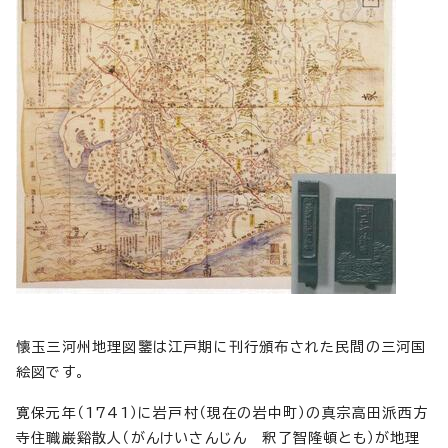
懐玉三河州地理図鑒は江戸期に刊行頒布された民間の三河国
絵図です。
寛保元年（1741）に岩戸村（現在の岩中町）の真宗高田派西方
寺住職巌谿散人（がんけいさんじん 釈了智隆頓とも）が地理