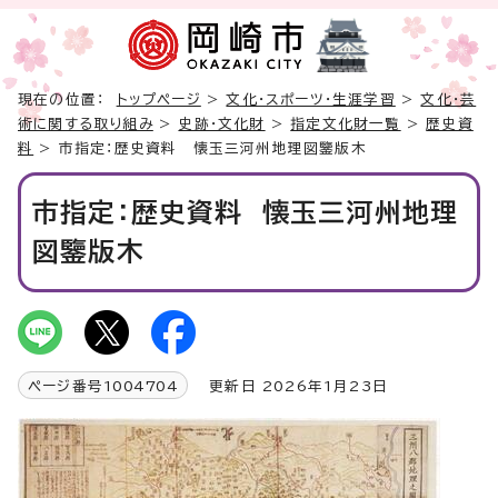
現在の位置：
トップページ
>
文化・スポーツ・生涯学習
>
文化・芸
術に関する取り組み
>
史跡・文化財
>
指定文化財一覧
>
歴史資
料
> 市指定：歴史資料 懐玉三河州地理図鑒版木
市指定：歴史資料 懐玉三河州地理
図鑒版木
ページ番号
1004704
更新日 2026年1月23日