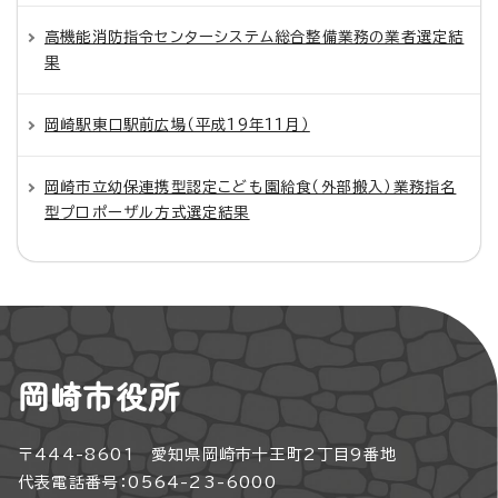
高機能消防指令センターシステム総合整備業務の業者選定結
果
岡崎駅東口駅前広場（平成19年11月）
岡崎市立幼保連携型認定こども園給食（外部搬入）業務指名
型プロポーザル方式選定結果
岡崎市役所
〒444-8601 愛知県岡崎市十王町2丁目9番地
代表電話番号：0564-23-6000