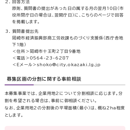
回答方法
原則、質問書の提出があった日の属する月の翌月10日（市
役所閉庁日の場合は、翌開庁日）に、こちらのページで回答
を掲載します。
質問書提出先
岡崎市経済振興部商工労政課ものづくり支援係（西庁舎地
下1階）
＜住所＞岡崎市十王町2丁目9番地
＜電話＞0564-23-6287
＜Eメール＞shoko@city.okazaki.lg.jp
募集区画の分割に関する事前相談
本募集事業では、企業用地2について分割相談に応じます。分
割を希望される場合は、事前に御相談ください。
なお、企業用地2の分割後の平場面積（最小）は、概ね2ha程度
とします。