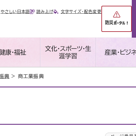
やさしい日本語
読み上げ
文字サイズ・配色変更
文化・スポーツ・生
健康・福祉
産業・ビジ
涯学習
振興
> 商工業振興