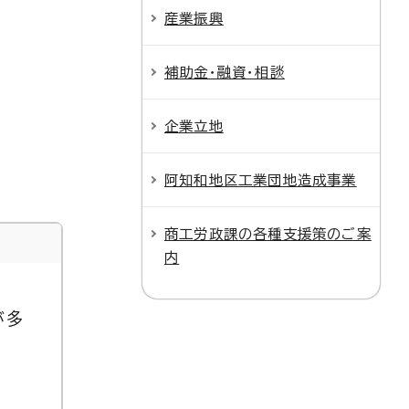
産業振興
補助金・融資・相談
企業立地
阿知和地区工業団地造成事業
商工労政課の各種支援策のご案
内
が多