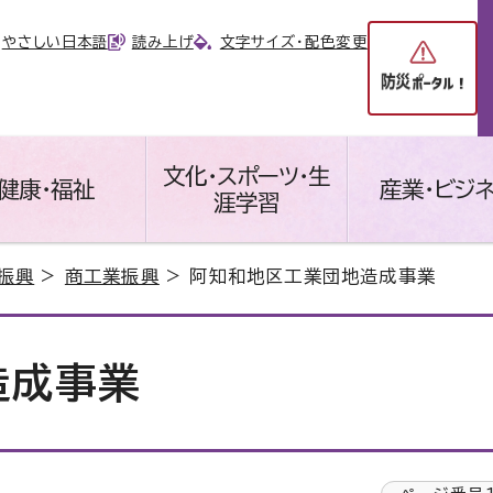
やさしい日本語
読み上げ
文字サイズ・配色変更
文化・スポーツ・生
健康・福祉
産業・ビジ
涯学習
振興
>
商工業振興
> 阿知和地区工業団地造成事業
造成事業