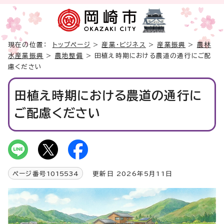
現在の位置：
トップページ
>
産業・ビジネス
>
産業振興
>
農林
水産業振興
>
農地整備
> 田植え時期における農道の通行にご配
慮ください
田植え時期における農道の通行に
ご配慮ください
ページ番号
1015534
更新日 2026年5月11日