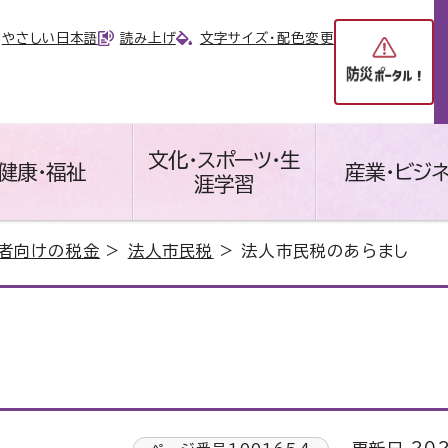
やさしい日本語
読み上げ
文字サイズ・配色変更
文化・スポーツ・生
健康・福祉
産業・ビジ
涯学習
者向けの税金
>
法人市民税
> 法人市民税のあらまし
し