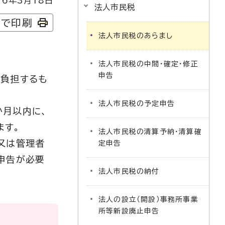
6年3月18日
法人市民税
字で印刷
法人市民税のあらまし
法人市民税の中間・確定・修正
申告
が負担するも
法人市民税の予定申告
か月以内に、
ます。
法人市民税の清算予納・清算確
又は管理者
定申告
申告が必要
法人市民税の納付
法人の設立（開設）事務所事業
所等新設廃止申告