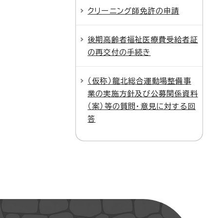
クリーニング師免許の申請
後期高齢者福祉医療費受給者証
の再交付の手続き
（仮称）龍北総合運動場整備事
業の実施方針及び公募関係資料
（案）等の質問・意見に対する回
答