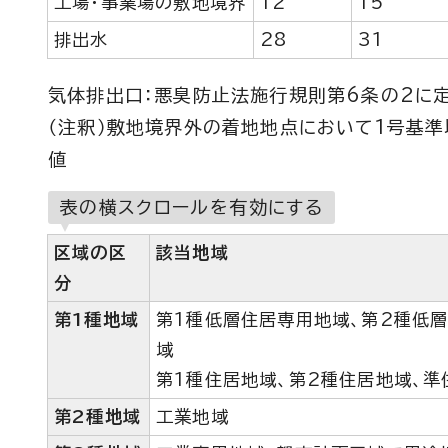
工場・事業場の敷地境界
12
15
排出水
28
31
気体排出口：悪臭防止法施行規則第6条の2に定
（注釈）敷地境界外の着地地点において1号基
値
表の横スクロールを有効にする
区域の区
該当地域
分
第1種地域
第1種低層住居専用地域、第2種低
域
第1種住居地域、第2種住居地域、
第2種地域
工業地域