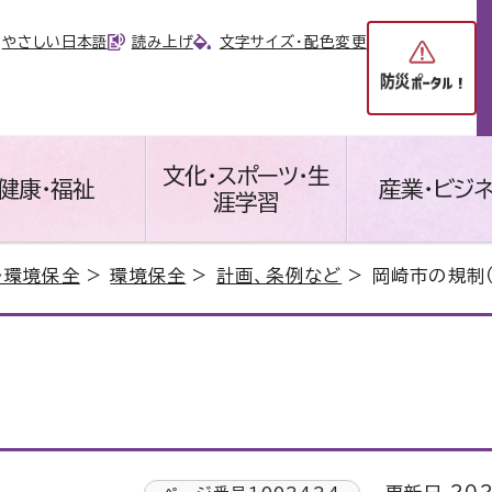
やさしい日本語
読み上げ
文字サイズ・配色変更
文化・スポーツ・生
健康・福祉
産業・ビジ
涯学習
・環境保全
>
環境保全
>
計画、条例など
> 岡崎市の規制