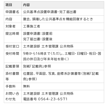
項目
内容
申請書名
公共基準点設置申請書・完了届出書
内容
撤去、損壊した公共基準点を機能回復するとき
対象者
工事施工者
提出時期
設置申請書：設置前
完了届出書：設置後
受付窓口
土木建設部 土木管理課 公共物係
受付時間
9時から16時まで（ただし、土曜日・日曜日・祝日・国
民の休日及び年末年始を除く）
記載要領
別紙「記載例」参照
添付書類
位置図、平面図、写真、座標系計算書等（別紙「記載
等
例」参照）
手数料
無料
お問い合
土木建設部 土木管理課 公共物係
わせ先
電話番号 0564-23-6571