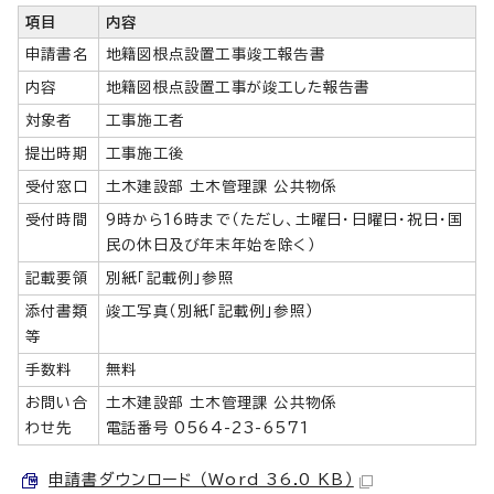
項目
内容
申請書名
地籍図根点設置工事竣工報告書
内容
地籍図根点設置工事が竣工した報告書
対象者
工事施工者
提出時期
工事施工後
受付窓口
土木建設部 土木管理課 公共物係
受付時間
9時から16時まで（ただし、土曜日・日曜日・祝日・国
民の休日及び年末年始を除く）
記載要領
別紙「記載例」参照
添付書類
竣工写真（別紙「記載例」参照）
等
手数料
無料
お問い合
土木建設部 土木管理課 公共物係
わせ先
電話番号 0564-23-6571
申請書ダウンロード （Word 36.0 KB）