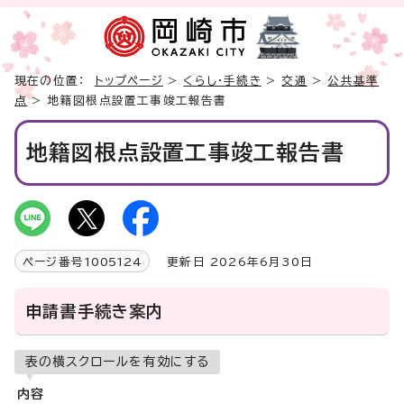
現在の位置：
トップページ
>
くらし・手続き
>
交通
>
公共基準
点
> 地籍図根点設置工事竣工報告書
地籍図根点設置工事竣工報告書
ページ番号
1005124
更新日 2026年6月30日
申請書手続き案内
表の横スクロールを有効にする
内容