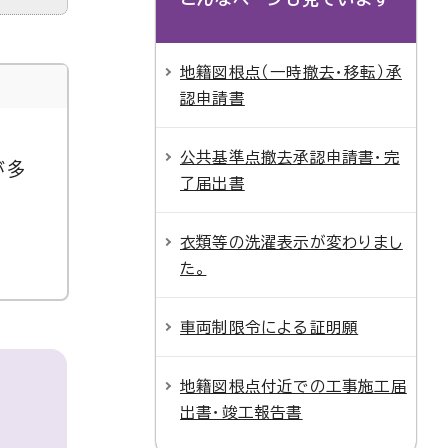
地籍図根点（一時撤去・移転）承
認申請書
公共基準点撤去承認申請書・完
が多
了届出書
衣類等の洗濯表示が変わりまし
た。
車両制限令による証明願
地籍図根点付近での工事施工届
出書・竣工報告書