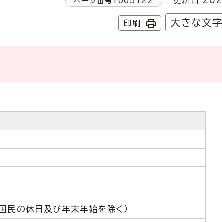
更新日 202
ページ番号
1005122
大きな文
印刷
・国民の休日及び年末年始を除く）