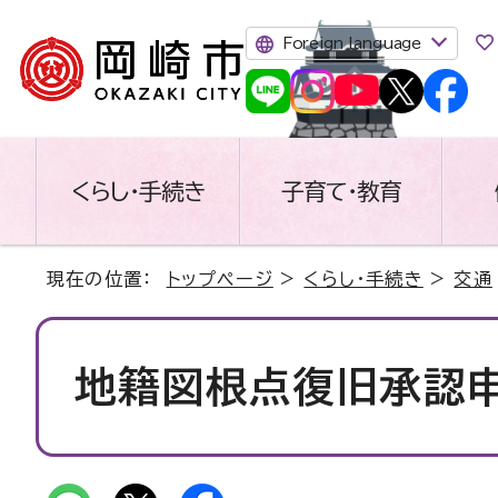
Foreign language
くらし・手続き
子育て・教育
現在の位置：
トップページ
>
くらし・手続き
>
交通
地籍図根点復旧承認