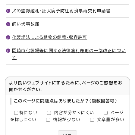
犬の登録鑑札・狂犬病予防注射済票再交付申請書
飼い犬事故届
化製場法による動物の飼養・収容許可
岡崎市化製場等に関する法律施行細則の一部改正につい
て
より良いウェブサイトにするために、ページのご感想をお
聞かせください。
このページに問題点はありましたか？（複数回答可）
特にない
内容が分かりにくい
ページ
を探しにくい
情報が少ない
文章量が多い