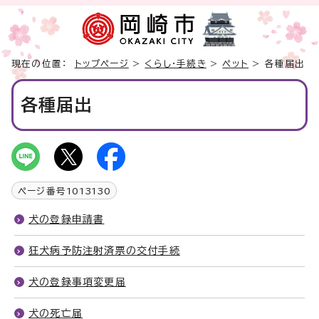
現在の位置：
トップページ
>
くらし・手続き
>
ペット
> 各種届出
各種届出
ページ番号
1013130
犬の登録申請書
狂犬病予防注射済票の交付手続
犬の登録事項変更届
犬の死亡届