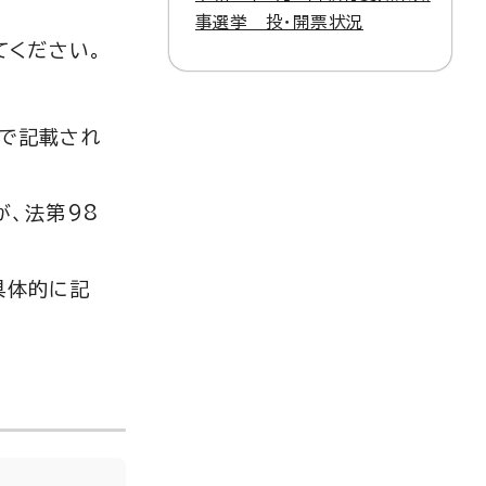
事選挙 投・開票状況
てください。
書で記載され
が、法第98
具体的に記