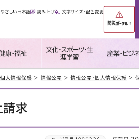
やさしい日本語
読み上げ
文字サイズ・配色変更
文化・スポーツ・生
健康・福祉
産業・ビジ
涯学習
・個人情報保護
>
情報公開
>
情報公開・個人情報保護
> 
止請求