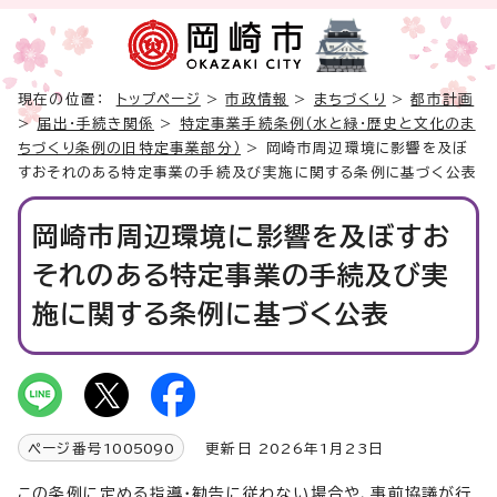
現在の位置：
トップページ
>
市政情報
>
まちづくり
>
都市計画
>
届出・手続き関係
>
特定事業手続条例（水と緑・歴史と文化のま
ちづくり条例の旧特定事業部分）
> 岡崎市周辺環境に影響を及ぼ
すおそれのある特定事業の手続及び実施に関する条例に基づく公表
岡崎市周辺環境に影響を及ぼすお
それのある特定事業の手続及び実
施に関する条例に基づく公表
ページ番号
1005090
更新日 2026年1月23日
この条例に定める指導・勧告に従わない場合や、事前協議が行