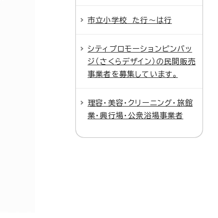
市立小学校 た行～は行
シティプロモーションピンバッ
ジ（さくらデザイン）の民間販売
事業者を募集しています。
理容・美容・クリーニング・旅館
業・興行場・公衆浴場事業者