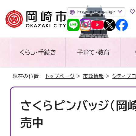
Foreign language
くらし・手続き
子育て・教育
現在の位置：
トップページ
>
市政情報
>
シティプ
さくらピンバッジ（岡
売中