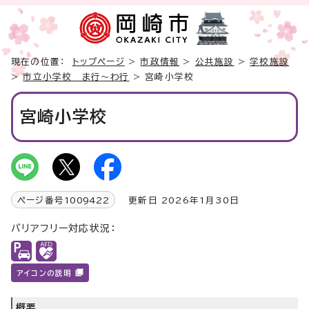
現在の位置：
トップページ
>
市政情報
>
公共施設
>
学校施設
>
市立小学校 ま行～わ行
> 宮崎小学校
宮崎小学校
ページ番号
1009422
更新日 2026年1月30日
バリアフリー対応状況：
アイコンの説明
概要