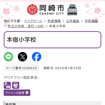
現在の位置：
トップページ
>
市政情報
>
公共施設
>
学校施設
>
市立小学校 ま行～わ行
> 本宿小学校
本宿小学校
ページ番号
1009428
更新日 2026年1月30日
バリアフリー対応状況：
アイコンの説明
所在地