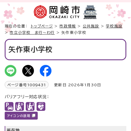
現在の位置：
トップページ
>
市政情報
>
公共施設
>
学校施設
>
市立小学校 ま行～わ行
> 矢作東小学校
矢作東小学校
ページ番号
1009431
更新日 2026年1月30日
バリアフリー対応状況：
アイコンの説明
所在地