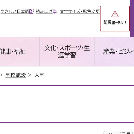
やさしい日本語
読み上げ
文字サイズ・配色変更
文化・スポーツ・生
健康・福祉
産業・ビジ
涯学習
>
学校施設
> 大学