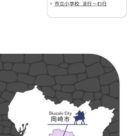
市立小学校 ま行～わ行