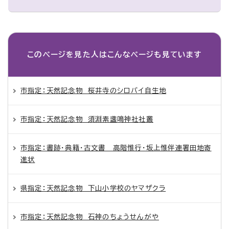
このページを見た人は
こんなページも見ています
市指定：天然記念物 桜井寺のシロバイ自生地
市指定：天然記念物 須淵素盞鳴神社社叢
市指定：書跡・典籍・古文書 高階惟行・坂上惟伴連署田地寄
進状
県指定：天然記念物 下山小学校のヤマザクラ
市指定：天然記念物 石神のちょうせんがや