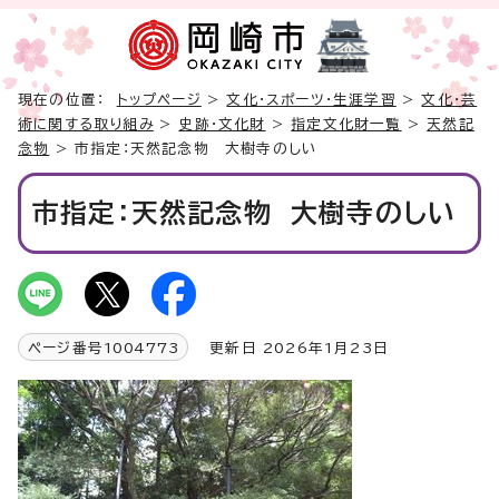
現在の位置：
トップページ
>
文化・スポーツ・生涯学習
>
文化・芸
術に関する取り組み
>
史跡・文化財
>
指定文化財一覧
>
天然記
念物
> 市指定：天然記念物 大樹寺のしい
市指定：天然記念物 大樹寺のしい
ページ番号
1004773
更新日 2026年1月23日