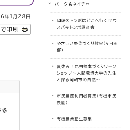
パーク＆ネイチャー
6年1月28日
岡崎のトンボはどこへ行く!?ウ
スバキトンボ調査会
字で印刷
やさしい野菜づくり教室（9月開
催）
夏休み！昆虫標本づくりワーク
ショップ～人間環境大学の先生
と探る岡崎市の自然～
市民農園利用者募集（有機市民
農園）
が多
有機農業塾生募集