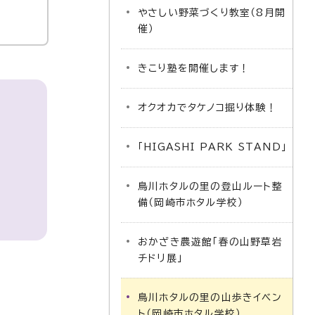
やさしい野菜づくり教室（8月開
催）
きこり塾を開催します！
オクオカでタケノコ掘り体験！
「HIGASHI PARK STAND」
鳥川ホタルの里の登山ルート整
備（岡崎市ホタル学校）
おかざき農遊館「春の山野草岩
チドリ展」
鳥川ホタルの里の山歩きイベン
ト（岡崎市ホタル学校）