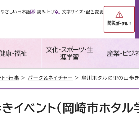
やさしい日本語
読み上げ
文字サイズ・配色変更
文化・スポーツ・生
健康・福祉
産業・ビジ
涯学習
ント・行事
>
パーク＆ネイチャー
> 鳥川ホタルの里の山歩き
きイベント（岡崎市ホタル