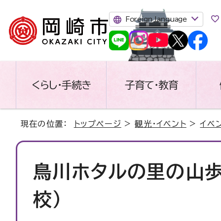
Foreign language
くらし・手続き
子育て・教育
現在の位置：
トップページ
>
観光・イベント
>
イベ
鳥川ホタルの里の山歩
校）