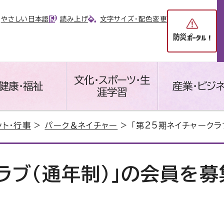
やさしい日本語
読み上げ
文字サイズ・配色変更
文化・スポーツ・生
健康・福祉
産業・ビジ
涯学習
ント・行事
>
パーク＆ネイチャー
> 「第25期ネイチャーク
ラブ（通年制）」の会員を募