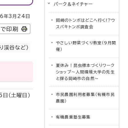
パーク＆ネイチャー
6年3月24日
岡崎のトンボはどこへ行く!?ウ
スバキトンボ調査会
字で印刷
やさしい野菜づくり教室（9月開
り渓谷など）
催）
夏休み！昆虫標本づくりワーク
ショップ～人間環境大学の先生
と探る岡崎市の自然～
5日（土曜日）
市民農園利用者募集（有機市民
農園）
有機農業塾生募集