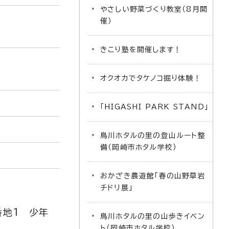
やさしい野菜づくり教室（8月開
催）
きこり塾を開催します！
オクオカでタケノコ掘り体験！
「HIGASHI PARK STAND」
鳥川ホタルの里の登山ルート整
備（岡崎市ホタル学校）
おかざき農遊館「春の山野草岩
チドリ展」
番地1 少年
鳥川ホタルの里の山歩きイベン
ト（岡崎市ホタル学校）