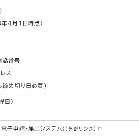
）
8年4月1日時点）
電話番号
ドレス
み締め切り日必着）
曜日）
。
ち電子申請・届出システム）
（外部リンク）