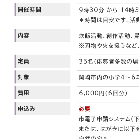
開催時間
9時30分 から 14時
＊時間は目安です。活
内容
炊飯活動、創作活動、
※刃物や火を扱うなど
定員
35名（応募者多数の
対象
岡崎市内の小学4～6
費用
6,000円（6回分）
申込み
必要
市電子申請システム（下
または、はがきに以下を
自然の家へ。