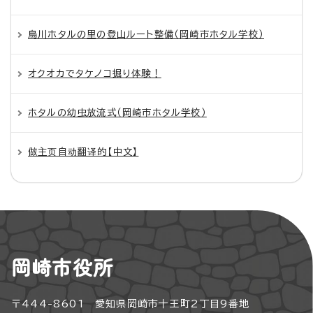
鳥川ホタルの里の登山ルート整備（岡崎市ホタル学校）
オクオカでタケノコ掘り体験！
ホタルの幼虫放流式（岡崎市ホタル学校）
做主页自动翻译的【中文】
岡崎市役所
〒444-8601 愛知県岡崎市十王町2丁目9番地