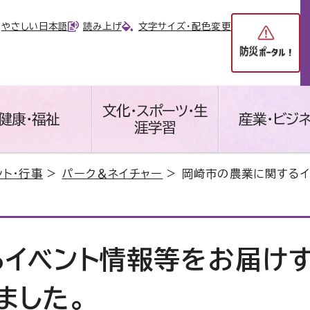
やさしい日本語
読み上げ
文字サイズ・配色変更
文化・スポーツ・生
健康・福祉
産業・ビジ
涯学習
ント・行事
>
パーク＆ネイチャー
> 岡崎市の農業に関する
イベント情報等をお届け
ました。