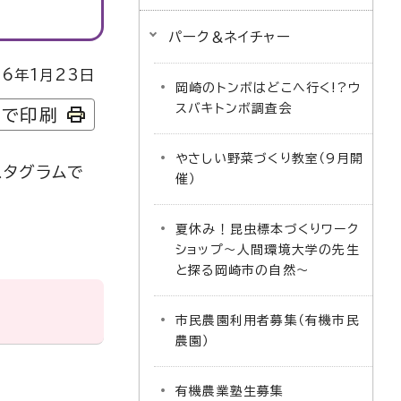
パーク＆ネイチャー
6年1月23日
岡崎のトンボはどこへ行く!?ウ
スバキトンボ調査会
字で印刷
やさしい野菜づくり教室（9月開
スタグラムで
催）
夏休み！昆虫標本づくりワーク
ショップ～人間環境大学の先生
と探る岡崎市の自然～
市民農園利用者募集（有機市民
農園）
有機農業塾生募集