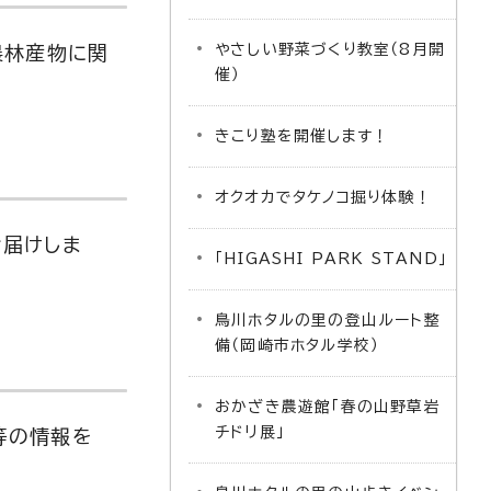
やさしい野菜づくり教室（8月開
農林産物に関
催）
きこり塾を開催します！
オクオカでタケノコ掘り体験！
届けしま
「HIGASHI PARK STAND」
鳥川ホタルの里の登山ルート整
備（岡崎市ホタル学校）
おかざき農遊館「春の山野草岩
チドリ展」
等の情報を