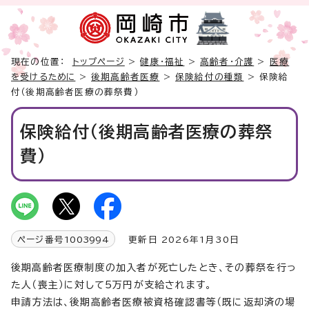
現在の位置：
トップページ
>
健康・福祉
>
高齢者・介護
>
医療
を受けるために
>
後期高齢者医療
>
保険給付の種類
> 保険給
付（後期高齢者医療の葬祭費）
保険給付（後期高齢者医療の葬祭
費）
ページ番号
1003994
更新日 2026年1月30日
後期高齢者医療制度の加入者が死亡したとき、その葬祭を行っ
た人（喪主）に対して5万円が支給されます。
申請方法は、後期高齢者医療被資格確認書等（既に返却済の場