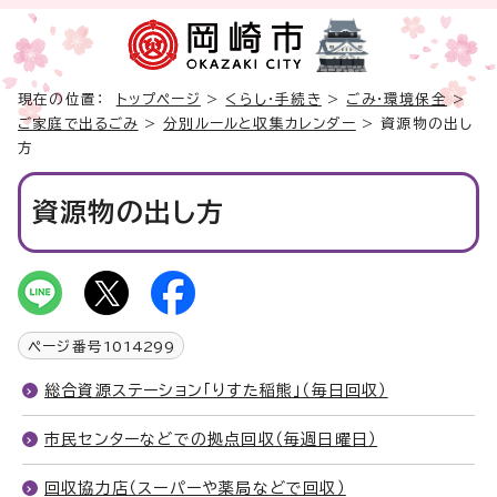
現在の位置：
トップページ
>
くらし・手続き
>
ごみ・環境保全
>
ご家庭で出るごみ
>
分別ルールと収集カレンダー
> 資源物の出し
方
資源物の出し方
ページ番号
1014299
総合資源ステーション「りすた稲熊」（毎日回収）
市民センターなどでの拠点回収（毎週日曜日）
回収協力店（スーパーや薬局などで回収）