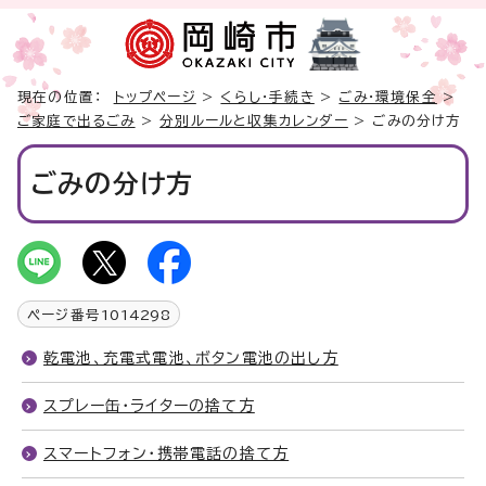
現在の位置：
トップページ
>
くらし・手続き
>
ごみ・環境保全
>
ご家庭で出るごみ
>
分別ルールと収集カレンダー
> ごみの分け方
ごみの分け方
ページ番号
1014298
乾電池、充電式電池、ボタン電池の出し方
スプレー缶・ライターの捨て方
スマートフォン・携帯電話の捨て方