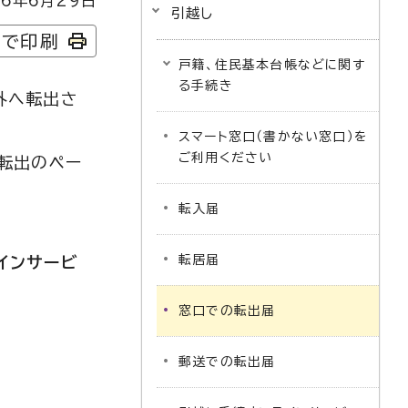
6年6月29日
引越し
字で印刷
戸籍、住民基本台帳などに関す
る手続き
外へ転出さ
スマート窓口（書かない窓口）を
ご利用ください
転出のペー
転入届
転居届
インサービ
窓口での転出届
郵送での転出届