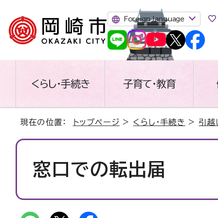
Foreign language
くらし・手続き
子育て・教育
現在の位置：
トップページ
>
くらし・手続き
>
引越
窓口での転出届