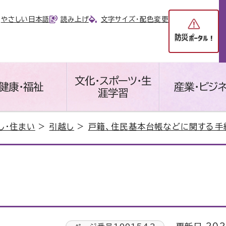
やさしい日本語
読み上げ
文字サイズ・配色変更
文化・スポーツ・生
健康・福祉
産業・ビジ
涯学習
し・住まい
>
引越し
>
戸籍、住民基本台帳などに関する手