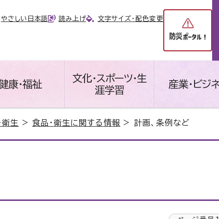
やさしい日本語
読み上げ
文字サイズ・配色変更
文化・スポーツ・生
健康・福祉
産業・ビジ
涯学習
・衛生
>
食品・衛生に関する情報
> 計画、条例など