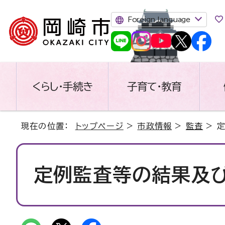
Foreign language
くらし・手続き
子育て・教育
現在の位置：
トップページ
>
市政情報
>
監査
> 
定例監査等の結果及