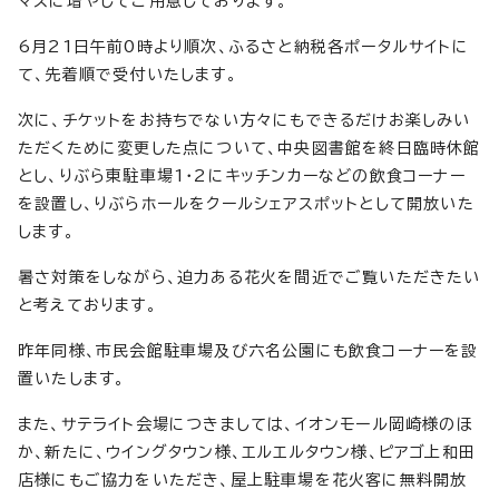
マスに増やしてご用意しております。
6月21日午前0時より順次、ふるさと納税各ポータルサイトに
て、先着順で受付いたします。
次に、チケットをお持ちでない方々にもできるだけお楽しみい
ただくために変更した点について、中央図書館を終日臨時休館
とし、りぶら東駐車場1・2にキッチンカーなどの飲食コーナー
を設置し、りぶらホールをクールシェアスポットとして開放いた
します。
暑さ対策をしながら、迫力ある花火を間近でご覧いただきたい
と考えております。
昨年同様、市民会館駐車場及び六名公園にも飲食コーナーを設
置いたします。
また、サテライト会場につきましては、イオンモール岡崎様のほ
か、新たに、ウイングタウン様、エルエルタウン様、ピアゴ上和田
店様にもご協力をいただき、屋上駐車場を花火客に無料開放