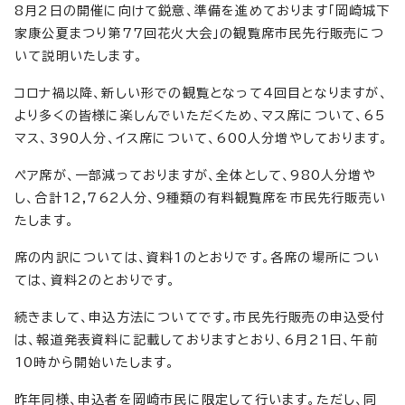
8月2日の開催に向けて鋭意、準備を進めております「岡崎城下
家康公夏まつり第77回花火大会」の観覧席市民先行販売につ
いて説明いたします。
コロナ禍以降、新しい形での観覧となって4回目となりますが、
より多くの皆様に楽しんでいただくため、マス席について、65
マス、390人分、イス席について、600人分増やしております。
ペア席が、一部減っておりますが、全体として、980人分増や
し、合計12,762人分、9種類の有料観覧席を市民先行販売い
たします。
席の内訳については、資料1のとおりです。各席の場所につい
ては、資料2のとおりです。
続きまして、申込方法についてです。市民先行販売の申込受付
は、報道発表資料に記載しておりますとおり、6月21日、午前
10時から開始いたします。
昨年同様、申込者を岡崎市民に限定して行います。ただし、同