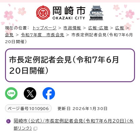
現在の位置：
トップページ
>
市政情報
>
広報・広聴
>
広報
>
会見
>
令和7年度 市長会見
> 市長定例記者会見（令和7年6月
20日開催）
市長定例記者会見（令和7年6月
20日開催）
ページ番号
1010906
更新日 2026年1月30日
岡崎市（公式）/市長定例記者会見（令和7年6月20日）
（外
部リンク）