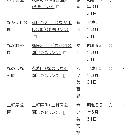
南
年3月
（外部リンク）
31日
なかよし公
藤川台2丁目（なかよ
藤
平成元
-
-
園
し公園）
川
年3月
（外部リンク）
31日
ながれ公
緑丘2丁目（ながれ公
緑
昭和63
○
-
園
園）
丘
年3月
（外部リンク）
31日
なのはな
赤渋町（なのはな公
六
平成15
○
-
公園
園）
ツ
年3月
（外部リンク）
美
31日
西
部
二軒屋公
二軒屋町（二軒屋公
六
昭和55
○
-
園
園）
ツ
年3月
（外部リンク）
美
31日
南
部