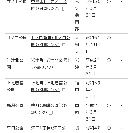
井ノ上公園
中島東町（井ノ上公
六
昭和55
○
-
園）
ツ
年3月
（外部リンク）
美
31日
南
部
井ノ口公園
井ノ口新町（井ノ口公
大
昭和51
○
-
園）
樹
年4月1
（外部リンク）
寺
日
岩津北公
岩津町（岩津北公園）
岩
平成21
○
-
園
津
年3月
（外部リンク）
31日
上地若宮
上地町（上地若宮公
福
昭和59
-
-
公園
園）
岡
年3月
（外部リンク）
31日
馬畷公園
柱町（馬畷公園）
岡
平成7
○
-
（外
崎
年3月
部リンク）
31日
江口公園
江口1丁目（江口公
城
昭和48
○
-