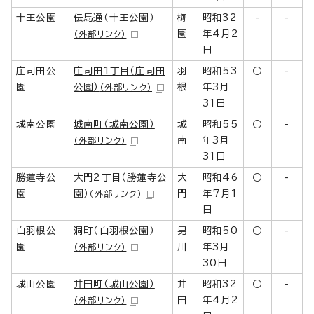
十王公園
伝馬通（十王公園）
梅
昭和32
-
-
園
年4月2
（外部リンク）
日
庄司田公
庄司田1丁目（庄司田
羽
昭和53
○
-
園
公園）
根
年3月
（外部リンク）
31日
城南公園
城南町（城南公園）
城
昭和55
○
-
南
年3月
（外部リンク）
31日
勝蓮寺公
大門2丁目（勝蓮寺公
大
昭和46
○
-
園
園）
門
年7月1
（外部リンク）
日
白羽根公
洞町（白羽根公園）
男
昭和50
○
-
園
川
年3月
（外部リンク）
30日
城山公園
井田町（城山公園）
井
昭和32
○
-
田
年4月2
（外部リンク）