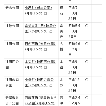
日
新志公園
小呂町（新志公園）
根
平成7
-
-
石
年3月
（外部リンク）
31日
神殿公園
竜美東3丁目（神殿公
竜
昭和54
○
-
園）
美
年3月
（外部リンク）
丘
28日
神明公園
日名西町（神明公園）
広
昭和46
○
-
幡
年7月1
（外部リンク）
日
神明西公
本宿町（神明西公園）
本
平成9
○
-
園
宿
年3月
（外部リンク）
31日
神明の森
小針町（神明の森公
北
平成12
○
-
公園
園）
野
年3月
（外部リンク）
31日
新屋敷み
西蔵前町（新屋敷みら
岩
平成24
○
-
らい公園
い公園）
津
年2月6
（外部リンク）