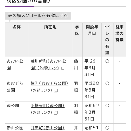
街区公園（50音順）
表の横スクロールを有効にする
名称
所在地
学
開設年
トイ
駐車
区
月日
レ
場の
の
有無
有
無
あおい公
蓑川新町（あおい公
藤
平成6
○
-
園
園）
川
年3月
（外部リンク）
31日
あおぞら
柱町（あおぞら公園）
羽
平成28
○
-
公園
根
年3月
（外部リンク）
31日
暁公園
羽根東町（暁公園）
羽
昭和57
○
-
根
年3月
（外部リンク）
31日
赤山公園
井田町（赤山公園）
井
昭和51
○
-