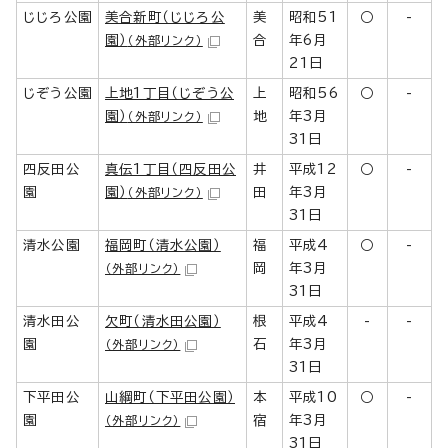
じじろ公園
美合新町（じじろ公
美
昭和51
○
-
園）
合
年6月
（外部リンク）
21日
じぞう公園
上地1丁目（じぞう公
上
昭和56
○
-
園）
地
年3月
（外部リンク）
31日
四反田公
真伝1丁目（四反田公
井
平成12
○
-
園
園）
田
年3月
（外部リンク）
31日
清水公園
福岡町（清水公園）
福
平成4
○
-
岡
年3月
（外部リンク）
31日
清水田公
欠町（清水田公園）
根
平成4
-
-
園
石
年3月
（外部リンク）
31日
下平田公
山綱町（下平田公園）
本
平成10
○
-
園
宿
年3月
（外部リンク）
31日