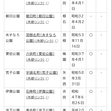
田
年4月1
（外部リンク）
日
朝日公園
朝日町（朝日公園）
根
昭和32
-
-
石
年4月2
（外部リンク）
日
あすなろ
羽根北町（あすなろ
羽
昭和53
○
-
公園
公園）
根
年11月
（外部リンク）
16日
愛宕公園
六供町（愛宕公園）
梅
昭和37
○
-
園
年4月1
（外部リンク）
日
荒子公園
宇頭北町（荒子公園）
矢
昭和58
○
-
作
年3月
（外部リンク）
西
31日
伊賀公園
石神町（伊賀公園）
井
昭和
○
-
田
47年6
（外部リンク）
月26日
池下公園
美合町（池下公園）
美
平成20
○
-