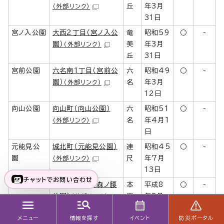
丘
年3月
（外部リンク）
31日
宮ノ入公園
大西2丁目（宮ノ入公
竜
昭和59
○
-
園）
美
年3月
（外部リンク）
丘
31日
宮前公園
六名南1丁目（宮前公
六
昭和49
○
-
園）
名
年3月
（外部リンク）
12日
向山公園
向山町（向山公園）
六
昭和51
○
-
名
年4月1
（外部リンク）
日
元能見公
城北町（元能見公園）
連
昭和45
○
-
園
尺
年7月
（外部リンク）
13日
チャットでお問い合わせ
森ノ腰公園
本宿茜1丁目（森ノ腰
本
平成8
○
-
公園）
宿
年3月
（外部リンク）
31日
メニュー
情報を探す
イベント
防災ポータル
薬師公園
蓑川町（薬師公園）
藤
令和3
○
-