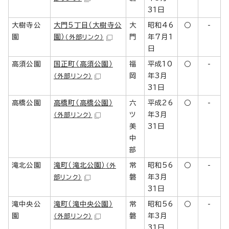
31日
大樹寺公
大門5丁目（大樹寺公
大
昭和46
○
-
園
園）
門
年7月1
（外部リンク）
日
高須公園
国正町（高須公園）
福
平成10
○
-
岡
年3月
（外部リンク）
31日
高橋公園
高橋町（高橋公園）
六
平成26
○
-
ツ
年3月
（外部リンク）
美
31日
中
部
滝北公園
滝町（滝北公園）
常
昭和56
○
-
（外
磐
年3月
部リンク）
31日
滝中央公
滝町（滝中央公園）
常
昭和56
○
-
園
磐
年3月
（外部リンク）
31日