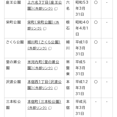
座王公園
上六名3丁目（座王公
六
昭和53
○
-
園）
名
年3月
（外部リンク）
31日
栄町公園
栄町（栄町公園）
根
昭和40
○
-
（外
石
年4月1
部リンク）
日
さくら公園
細川町（さくら公園）
細
平成18
○
-
川
年3月
（外部リンク）
31日
里の瀬公
米河内町（里の瀬公
常
平成5
-
-
園
園）
盤
年3月
（外部リンク）
東
31日
沢渡公園
本宿西1丁目（沢渡公
本
平成12
○
-
園）
宿
年3月
（外部リンク）
31日
三本松公
本宿町（三本松公園）
本
平成元
-
-
園
宿
年3月
（外部リンク）
31日