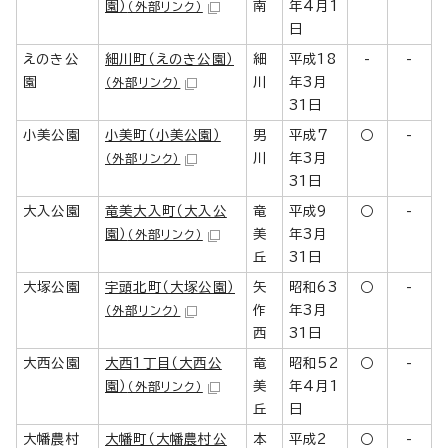
園）
南
年4月1
（外部リンク）
日
えのき公
細川町（えのき公園）
細
平成18
-
-
園
川
年3月
（外部リンク）
31日
小美公園
小美町（小美公園）
男
平成7
○
-
川
年3月
（外部リンク）
31日
大入公園
竜美大入町（大入公
竜
平成9
○
-
園）
美
年3月
（外部リンク）
丘
31日
大塚公園
宇頭北町（大塚公園）
矢
昭和63
○
-
作
年3月
（外部リンク）
西
31日
大西公園
大西1丁目（大西公
竜
昭和52
○
-
園）
美
年4月1
（外部リンク）
丘
日
大幡農村
大幡町（大幡農村公
本
平成2
○
-