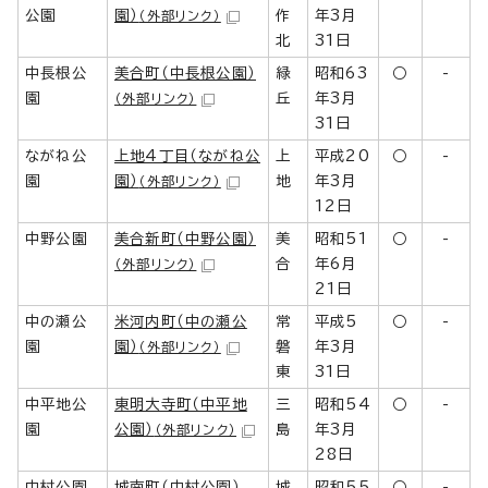
公園
園）
作
年3月
（外部リンク）
北
31日
中長根公
美合町（中長根公園）
緑
昭和63
○
-
園
丘
年3月
（外部リンク）
31日
ながね公
上地4丁目（ながね公
上
平成20
○
-
園
園）
地
年3月
（外部リンク）
12日
中野公園
美合新町（中野公園）
美
昭和51
○
-
合
年6月
（外部リンク）
21日
中の瀬公
米河内町（中の瀬公
常
平成5
○
-
園
園）
磐
年3月
（外部リンク）
東
31日
中平地公
東明大寺町（中平地
三
昭和54
○
-
園
公園）
島
年3月
（外部リンク）
28日
中村公園
城南町（中村公園）
城
昭和55
○
-