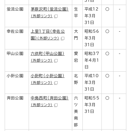
31日
蛍流公園
茅原沢町（蛍流公園）
生
平成12
○
-
平
年3月
（外部リンク）
31日
幸佐公園
上里1丁目（幸佐公
大
昭和56
○
-
園）
門
年3月
（外部リンク）
31日
甲山公園
六供町（甲山公園）
愛
昭和37
○
-
宕
年4月1
（外部リンク）
日
小針公園
小針町（小針公園）
北
平成10
○
-
野
年3月
（外部リンク）
31日
斉田公園
中島西町（斉田公園）
六
昭和55
○
-
ツ
年3月
（外部リンク）
美
31日
南
部