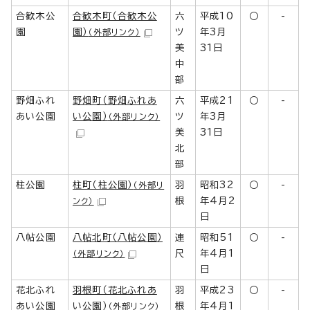
合歓木公
合歓木町（合歓木公
六
平成10
○
-
園
園）
ツ
年3月
（外部リンク）
美
31日
中
部
野畑ふれ
野畑町（野畑ふれあ
六
平成21
○
-
あい公園
い公園）
ツ
年3月
（外部リンク）
美
31日
北
部
柱公園
柱町（柱公園）
羽
昭和32
○
-
（外部リ
根
年4月2
ンク）
日
八帖公園
八帖北町（八帖公園）
連
昭和51
○
-
尺
年4月1
（外部リンク）
日
花北ふれ
羽根町（花北ふれあ
羽
平成23
○
-
あい公園
い公園）
根
年4月1
（外部リンク）