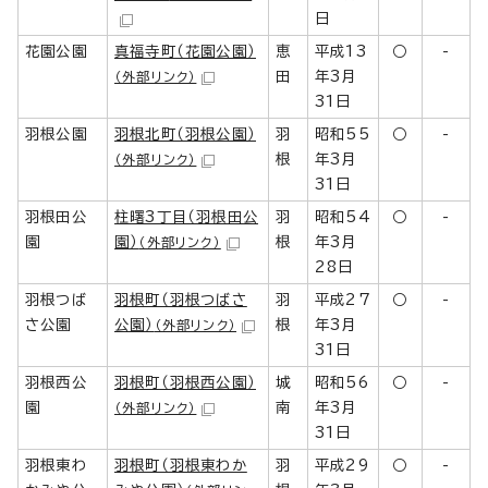
日
花園公園
真福寺町（花園公園）
恵
平成13
○
-
田
年3月
（外部リンク）
31日
羽根公園
羽根北町（羽根公園）
羽
昭和55
○
-
根
年3月
（外部リンク）
31日
羽根田公
柱曙3丁目（羽根田公
羽
昭和54
○
-
園
園）
根
年3月
（外部リンク）
28日
羽根つば
羽根町（羽根つばさ
羽
平成27
○
-
さ公園
公園）
根
年3月
（外部リンク）
31日
羽根西公
羽根町（羽根西公園）
城
昭和56
○
-
園
南
年3月
（外部リンク）
31日
羽根東わ
羽根町（羽根東わか
羽
平成29
○
-