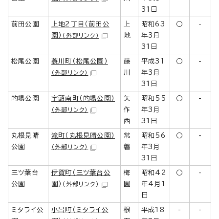
31日
前田公園
上地2丁目（前田公
上
昭和63
○
-
園）
地
年3月
（外部リンク）
31日
松尾公園
蓑川町（松尾公園）
藤
平成31
○
-
川
年3月
（外部リンク）
31日
的場公園
宇頭南町（的場公園）
矢
昭和55
○
-
作
年3月
（外部リンク）
西
31日
丸根見晴
滝町（丸根見晴公園）
常
昭和56
○
-
公園
磐
年3月
（外部リンク）
31日
三ツ葉台
伊賀町（三ツ葉台公
梅
昭和42
○
-
公園
園）
園
年4月1
（外部リンク）
日
ミタライ公
小呂町（ミタライ公
根
平成18
-
-