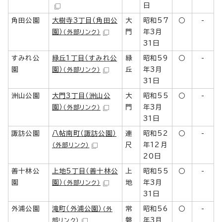
日
角田公園
大樹寺3丁目（角田公
大
昭和57
○
-
園）
門
年3月
（外部リンク）
31日
すみれ公
緑丘1丁目（すみれ公
緑
昭和59
○
-
園
園）
丘
年3月
（外部リンク）
31日
洲山公園
大門3丁目（洲山公
大
昭和55
○
-
園）
門
年3月
（外部リンク）
31日
諏訪公園
八帖南町（諏訪公園）
連
昭和52
○
-
尺
年12月
（外部リンク）
20日
善十林公
上地5丁目（善十林公
上
昭和55
○
-
園
園）
地
年3月
（外部リンク）
31日
外浦公園
滝町（外浦公園）
常
昭和56
○
-
（外
磐
年3月
部リンク）