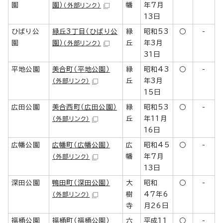
園
園）
幡
年7月
（外部リンク）
13日
ひばり公
緑丘3丁目（ひばり公
緑
昭和53
○
-
園
園）
丘
年3月
（外部リンク）
31日
平地公園
美合町（平地公園）
緑
昭和43
○
-
丘
年3月
（外部リンク）
15日
広田公園
美合西町（広田公園）
緑
昭和53
○
-
丘
年11月
（外部リンク）
16日
広幡公園
広幡町（広幡公園）
広
昭和45
○
-
幡
年7月
（外部リンク）
13日
深田公園
鴨田町（深田公園）
大
昭和
○
-
樹
47年6
（外部リンク）
寺
月26日
福桶公園
福桶町（福桶公園）
六
平成11
○
-