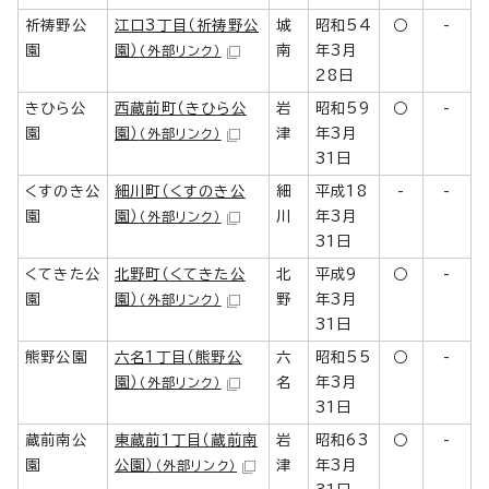
祈祷野公
江口3丁目（祈祷野公
城
昭和54
○
-
園
園）
南
年3月
（外部リンク）
28日
きひら公
西蔵前町（きひら公
岩
昭和59
○
-
園
園）
津
年3月
（外部リンク）
31日
くすのき公
細川町（くすのき公
細
平成18
-
-
園
園）
川
年3月
（外部リンク）
31日
くてきた公
北野町（くてきた公
北
平成9
○
-
園
園）
野
年3月
（外部リンク）
31日
熊野公園
六名1丁目（熊野公
六
昭和55
○
-
園）
名
年3月
（外部リンク）
31日
蔵前南公
東蔵前1丁目（蔵前南
岩
昭和63
○
-
園
公園）
津
年3月
（外部リンク）