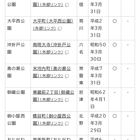
公園
園）
宿
年3月
（外部リンク）
31日
大平西公
大平町（大平西公園）
男
平成2
○
-
園
川
年3月
（外部リンク）
31日
沖折戸公
南明大寺（沖折戸公
六
昭和50
○
-
園
園）
名
年3月
（外部リンク）
30日
奥の瀬公
米河内町（奥の瀬公
常
平成7
○
-
園
園）
盤
年3月
（外部リンク）
東
31日
御蔵公園
東蔵前2丁目（御蔵公
岩
昭和62
-
-
園）
津
年4月1
（外部リンク）
日
御小屋西
橋目町（御小屋西公
北
平成20
○
-
公園
園）
野
年3月
（外部リンク）
29日
おとがわ
竜美新町（おとがわ
竜
平成6
-
-