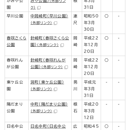
かみや公
みや公園）
根
年3月
（外部リン
園
31日
ク）
早川公園
中岡崎町（早川公園）
連
昭和50
○
-
尺
年3月
（外部リンク）
30日
春咲さくら
針崎町（春咲さくら公
岡
平成22
○
-
公園
園）
崎
年12月
（外部リンク）
20日
春咲れん
針崎町（春咲れんが
岡
平成22
○
-
が公園
公園）
崎
年12月
（外部リンク）
20日
東ケ丘公
洞町（東ケ丘公園）
男
平成元
-
-
園
川
年3月
（外部リンク）
31日
陽だまり
中町（陽だまり公園）
根
平成20
-
-
公園
石
年3月
（外部リンク）
12日
日名中公
日名中町（日名中公
広
昭和45
○
-