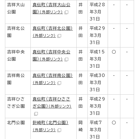
吉祥大山
真伝町（吉祥大山公
井
平成28
-
-
公園
園）
田
年3月
（外部リンク）
31日
吉祥北公
真伝町（吉祥北公園）
井
平成29
-
-
園
田
年3月
（外部リンク）
31日
吉祥中央
真伝町（吉祥中央公
井
平成15
○
-
公園
園）
田
年3月
（外部リンク）
31日
吉祥南公
真伝町（吉祥南公園）
井
平成30
-
-
園
田
年3月
（外部リンク）
31日
吉祥ひさ
真伝町（吉祥ひささ
井
平成29
-
-
さぎ公園
ぎ公園）
田
年3月
（外部リンク）
31日
北門公園
針崎町（北門公園）
岡
平成7
○
-
崎
年3月
（外部リンク）
31日