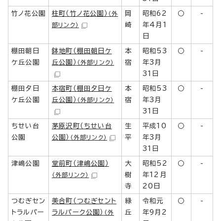
竹ノ花公園
柱町（竹ノ花公園）
岡
昭和62
○
-
（外
崎
年4月1
部リンク）
日
棚田朝日
鉢地町（棚田朝日ケ
本
昭和53
○
-
ケ丘公園
丘公園）
宿
年3月
（外部リンク）
31日
棚田夕日
本宿町（棚田夕日ケ
本
昭和53
○
-
ケ丘公園
丘公園）
宿
年3月
（外部リンク）
31日
ちせい台
茅原沢町（ちせい台
生
平成10
○
-
公園
公園）
平
年3月
（外部リンク）
31日
津嶋公園
堂前町（津嶋公園）
大
昭和52
○
-
樹
年12月
（外部リンク）
寺
20日
つむぎセン
美合町（つむぎセント
緑
令和元
○
-
トラルパー
ラルパーク公園）
丘
年9月2
（外