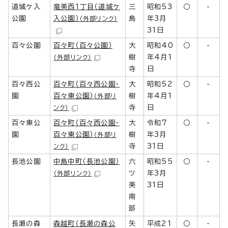
道城ケ入
竜美西1丁目（道城ケ
三
昭和53
○
-
公園
入公園）
島
年3月
（外部リンク）
31日
百々公園
百々町（百々公園）
大
昭和40
○
-
樹
年4月1
（外部リンク）
寺
日
百々西公
百々町（百々西公園・
大
昭和52
○
-
園
百々東公園）
樹
年4月1
（外部リ
寺
日
ンク）
百々東公
百々町（百々西公園・
大
令和7
○
-
園
百々東公園）
樹
年3月
（外部リ
寺
31日
ンク）
長池公園
中島中町（長池公園）
六
昭和55
○
-
ツ
年3月
（外部リンク）
美
31日
南
部
長瀬の森
森越町（長瀬の森公
矢
平成21
○
-