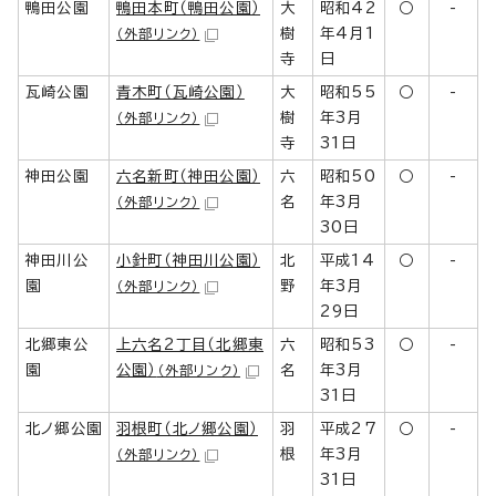
鴨田公園
鴨田本町（鴨田公園）
大
昭和42
○
-
樹
年4月1
（外部リンク）
寺
日
瓦崎公園
青木町（瓦崎公園）
大
昭和55
○
-
樹
年3月
（外部リンク）
寺
31日
神田公園
六名新町（神田公園）
六
昭和50
○
-
名
年3月
（外部リンク）
30日
神田川公
小針町（神田川公園）
北
平成14
○
-
園
野
年3月
（外部リンク）
29日
北郷東公
上六名2丁目（北郷東
六
昭和53
○
-
園
公園）
名
年3月
（外部リンク）
31日
北ノ郷公園
羽根町（北ノ郷公園）
羽
平成27
○
-
根
年3月
（外部リンク）
31日