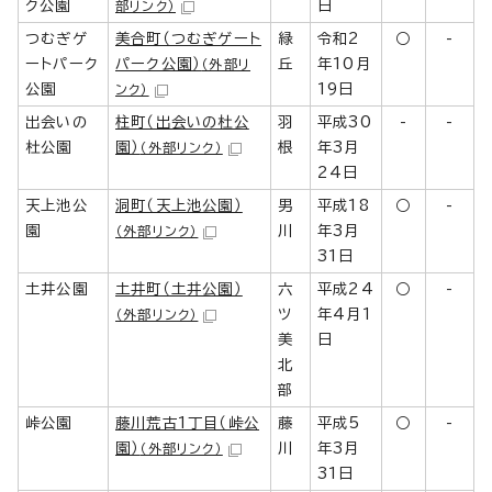
ク公園
日
部リンク）
つむぎゲ
美合町（つむぎゲート
緑
令和2
○
-
ートパーク
パーク公園）
丘
年10月
（外部リ
公園
19日
ンク）
出会いの
柱町（出会いの杜公
羽
平成30
-
-
杜公園
園）
根
年3月
（外部リンク）
24日
天上池公
洞町（天上池公園）
男
平成18
○
-
園
川
年3月
（外部リンク）
31日
土井公園
土井町（土井公園）
六
平成24
○
-
ツ
年4月1
（外部リンク）
美
日
北
部
峠公園
藤川荒古1丁目（峠公
藤
平成5
○
-
園）
川
年3月
（外部リンク）
31日