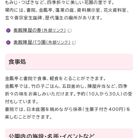
もみじ・つばきなど、四季折々に美しい花園の里です。
場内には、書院、金鳳亭、蓬莱の庭、資料展示室、花火資料室、
玄々斎宗室生誕碑、歴代藩主の廟所があります。
奥殿陣屋の春
（外部リンク）
奥殿陣屋バラ園
（外部リンク）
食事処
金鳳亭と書院で食事、軽食をとることができます。
金鳳亭では、竹の子ごはん、五目釜めし、陣屋弁当など、四季
折々の味をお楽しみいただけます。予約（10人から30人）の受
付もしています。
書院では、日本庭園を眺めながら抹茶（生菓子付き400円）を
楽しむことができます。
公園内の施設・名所・イベントなど