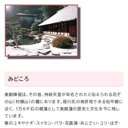
みどころ
奥殿陣屋は、その昔、持統天皇が命名されたと伝えられる花ぞ
の山（村積山）の麓にあります。徳川氏の発祥地である松平郷に
近く、1万6千石の親藩として奥殿藩の歴史と文化を今に残し
ています。
春のユキヤナギ・スイセン・バラ・花菖蒲・あじさい・ユリ・はぎ・