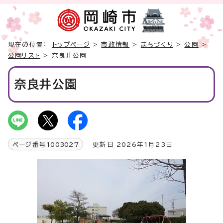
現在の位置：
トップページ
>
市政情報
>
まちづくり
>
公園
>
公園リスト
> 奈良井公園
奈良井公園
ページ番号
1003027
更新日 2026年1月23日